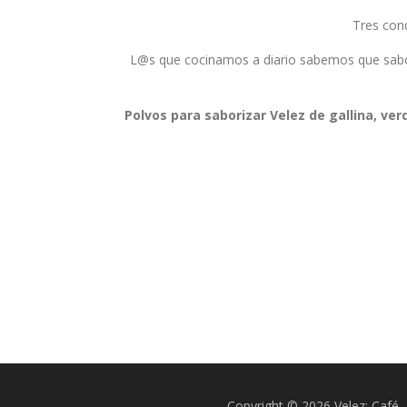
Tres cond
L@s que cocinamos a diario sabemos que sabori
Polvos para saborizar Velez de gallina, ver
Copyright © 2026 Velez: Café, 