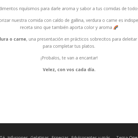
imentos riquísimos para darle aroma y sabor a tus comidas de todos
zar nuestra comida con caldo de gallina, verdura o carne es indispe
receta sino que también aporta color y aroma
dura o carne
, una presentación en prácticos sobrecitos para deleitar
para completar tus platos.
¡Probalos, te van a encantar!
Velez, con vos cada día.
Té, Infusiones, Gelatinas, Especias, Edulcorantes y más.
–
Tema
One