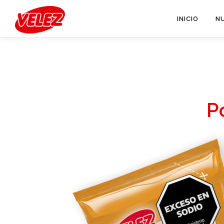
Saltar
al
INICIO
N
contenido
P